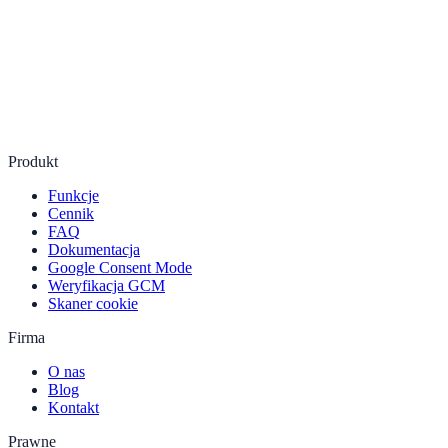
Produkt
Funkcje
Cennik
FAQ
Dokumentacja
Google Consent Mode
Weryfikacja GCM
Skaner cookie
Firma
O nas
Blog
Kontakt
Prawne