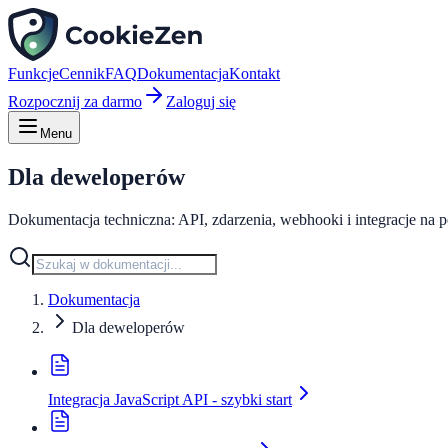
Funkcje
Cennik
FAQ
Dokumentacja
Kontakt
Rozpocznij za darmo
Zaloguj się
Menu
Dla deweloperów
Dokumentacja techniczna: API, zdarzenia, webhooki i integracje na 
Dokumentacja
Dla deweloperów
Integracja JavaScript API - szybki start