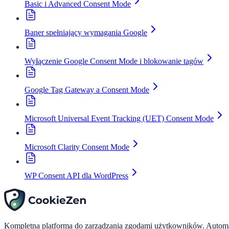
Basic i Advanced Consent Mode
Baner spełniający wymagania Google
Wyłączenie Google Consent Mode i blokowanie tagów
Google Tag Gateway a Consent Mode
Microsoft Universal Event Tracking (UET) Consent Mode
Microsoft Clarity Consent Mode
WP Consent API dla WordPress
Kompletna platforma do zarządzania zgodami użytkowników. Automaty