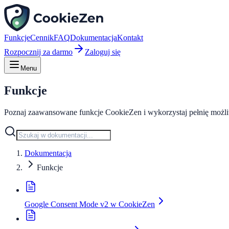
Funkcje
Cennik
FAQ
Dokumentacja
Kontakt
Rozpocznij za darmo
Zaloguj się
Menu
Funkcje
Poznaj zaawansowane funkcje CookieZen i wykorzystaj pełnię możli
Dokumentacja
Funkcje
Google Consent Mode v2 w CookieZen