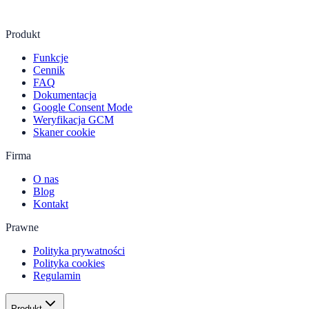
Produkt
Funkcje
Cennik
FAQ
Dokumentacja
Google Consent Mode
Weryfikacja GCM
Skaner cookie
Firma
O nas
Blog
Kontakt
Prawne
Polityka prywatności
Polityka cookies
Regulamin
Produkt